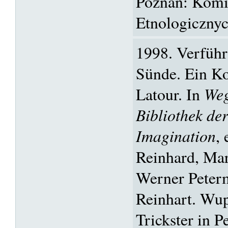
Poznan: Komi
Etnologicznyc
1998. Verführ
Sünde. Ein K
Latour. In
Weg
Bibliothek de
Imagination
,
Reinhard, Mar
Werner Peter
Reinhart. Wup
Trickster in 