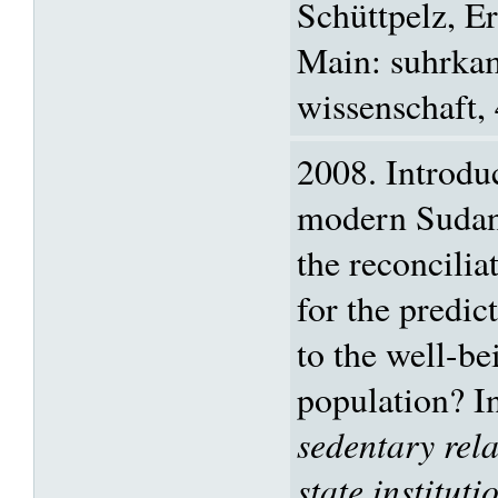
Schüttpelz, E
Main: suhrka
wissenschaft,
2008. Introdu
modern Sudane
the reconcilia
for the predic
to the well-be
population? I
sedentary rela
state institut