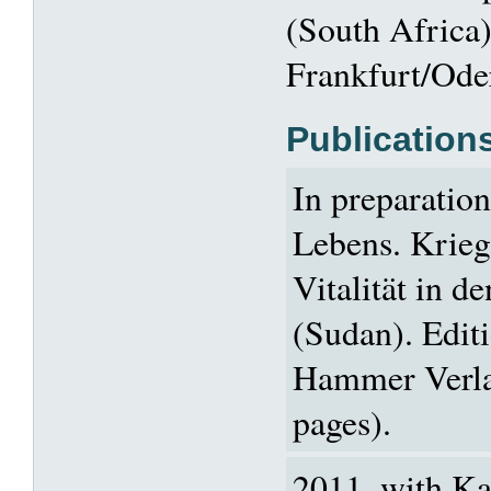
(South Africa)
Frankfurt/Ode
Publication
In preparatio
Lebens. Krieg
Vitalität in 
(Sudan). Edit
Hammer Verla
pages).
2011, with K