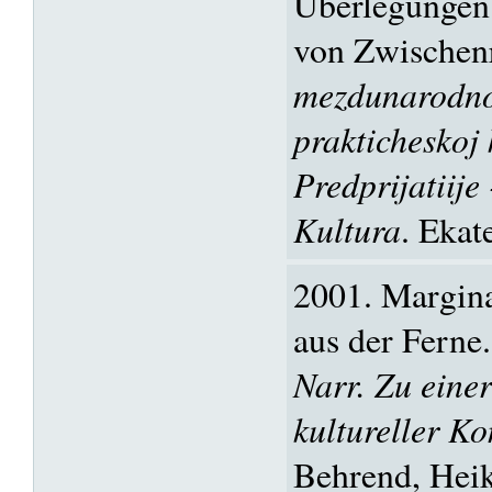
Überlegungen
von Zwischen
mezdunarodno
prakticheskoj 
Predprijatiije
Kultura
. Ekat
2001. Margina
aus der Ferne
Narr. Zu eine
kultureller K
Behrend, Heike