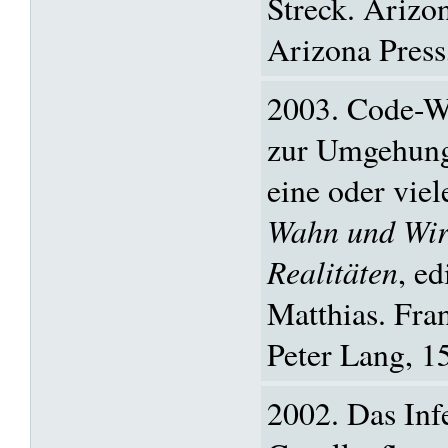
Streck. Arizon
Arizona Press
2003. Code-W
zur Umgehung 
eine oder viel
Wahn und Wirk
Realitäten
, e
Matthias. Fra
Peter Lang, 1
2002. Das In