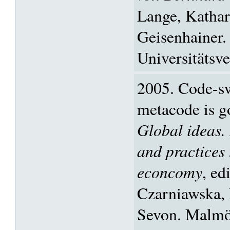
Lange, Kathar
Geisenhainer.
Universitätsve
2005. Code-sw
metacode is g
Global ideas.
and practices 
econcomy
, ed
Czarniawska,
Sevon. Malmö: