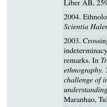
Liber AB, 25
2004. Ethnolo
Scientia Hale
2003. Crossin
indeterminacy
remarks. In
Tr
ethnography. 
challenge of i
understandin
Maranhao, Tul