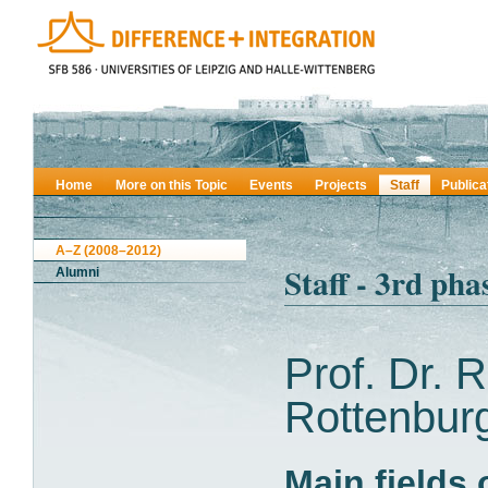
Home
More on this Topic
Events
Projects
Staff
Publica
A–Z (2008–2012)
Staff - 3rd pha
Alumni
Prof. Dr. 
Rottenbur
Main fields 