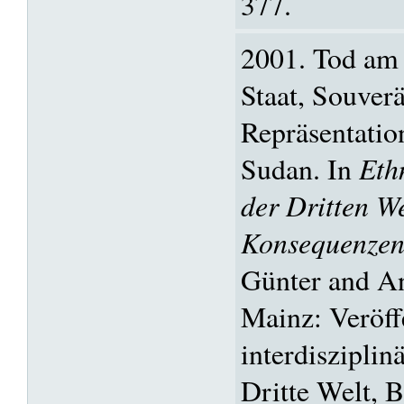
377.
2001. Tod am 
Staat, Souverä
Repräsentatio
Sudan. In
Eth
der Dritten W
Konsequenze
Günter and A
Mainz: Veröff
interdisziplin
Dritte Welt, 