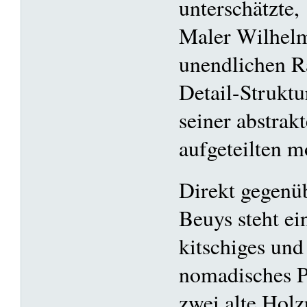
unterschätzte,
Maler Wilhel
unendlichen R
Detail-Strukt
seiner abstrak
aufgeteilten 
Direkt gegenü
Beuys steht ei
kitschiges und
nomadisches P
zwei alte Holz