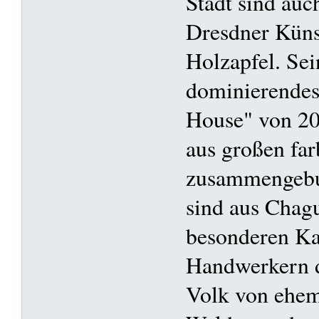
Stadt sind au
Dresdner Küns
Holzapfel. Sei
dominierende
House" von 201
aus großen fa
zusammengebu
sind aus Chagu
besonderen Ka
Handwerkern d
Volk von ehem