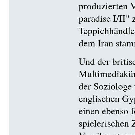
produzierten V
paradise I/II
Teppichhändler
dem Iran sta
Und der britis
Multimediakün
der Soziologe
englischen Gyp
einen ebenso 
spielerischen