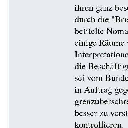
ihren ganz be
durch die "Br
betitelte Nom
einige Räume w
Interpretation
die Beschäfti
sei vom Bunde
in Auftrag ge
grenzüberschre
besser zu vers
kontrollieren.