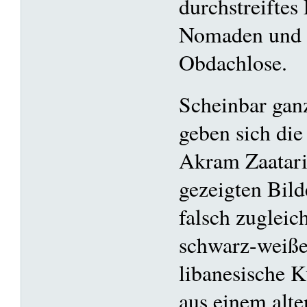
durchstreiftes 
Nomaden und s
Obdachlose.
Scheinbar ganz
geben sich di
Akram Zaatari
gezeigten Bild
falsch zuglei
schwarz-weißen
libanesische K
aus einem alte