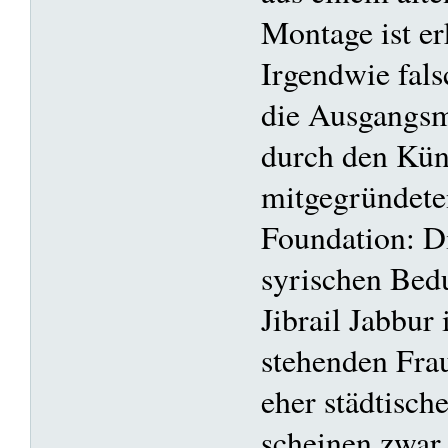
Montage ist er
Irgendwie fal
die Ausgangsma
durch den Kün
mitgegründete
Foundation: Di
syrischen Bed
Jibrail Jabbur
stehenden Fra
eher städtisch
scheinen zwar 