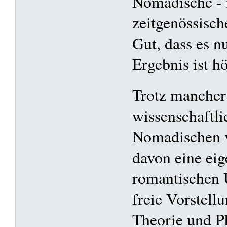
Nomadische - 
zeitgenössisch
Gut, dass es n
Ergebnis ist h
Trotz manche
wissenschaftli
Nomadischen v
davon eine eig
romantischen 
freie Vorstellu
Theorie und P