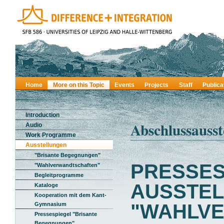
Home
More on this Topic
Events
Projects
Staff
Publica
Introduction
Abschlussausst
Audio
Work Programme
Ausstellungen
"Brisante Begegnungen"
PRESSES
"Wahlverwandtschaften"
Begleitprogramme
AUSSTE
Kataloge
Kooperation mit dem Kant-
"WAHLV
Gymnasium
Pressespiegel "Brisante
Begegnungen"