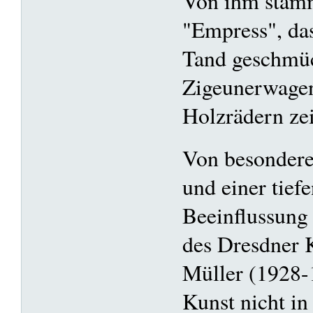
Von ihm stamm
"Empress", da
Tand geschmüc
Zigeunerwagen
Holzrädern zei
Von besonderer
und einer tief
Beeinflussung
des Dresdner 
Müller (1928-1
Kunst nicht i