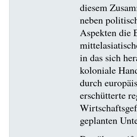
diesem Zusam
neben politisc
Aspekten die 
mittelasiatis
in das sich he
koloniale Hand
durch europäis
erschütterte r
Wirtschaftsge
geplanten Unt