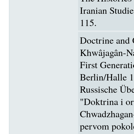
Iranian Studi
115.
Doctrine and 
Khwâjagân-Na
First Generati
Berlin/Halle
Russische Übe
"Doktrina i or
Chwadzhagan-
pervom pokole