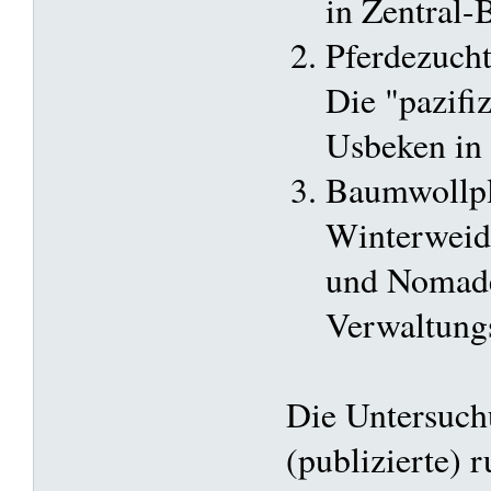
in Zentral-
Pferdezuch
Die "pazifi
Usbeken in
Baumwollpl
Winterweide
und Nomad
Verwaltung
Die Untersuchu
(publizierte) r