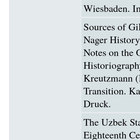
Wiesbaden. I
Sources of Gi
Nager Histor
Notes on the 
Historiography
Kreutzmann (
Transition. K
Druck.
The Uzbek Sta
Eighteenth C