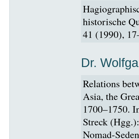
Hagiographisc
historische Q
41 (1990), 17
Dr. Wolfg
Relations bet
Asia, the Grea
1700–1750. In
Streck (Hgg.):
Nomad-Sedent