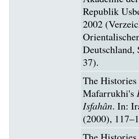
Republik Usbe
2002 (Verzeic
Orientalische
Deutschland,
37).
The Histories 
Mafarrukhi's
Isfahân
. In: I
(2000), 117–1
The Histories 