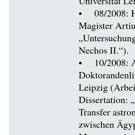
Universität Le
• 08/2008: H
Magister Arti
„Untersuchung
Nechos II.“).
• 10/2008: A
Doktorandenlis
Leipzig (Arbeit
Dissertation: 
Transfer astr
zwischen Ägy