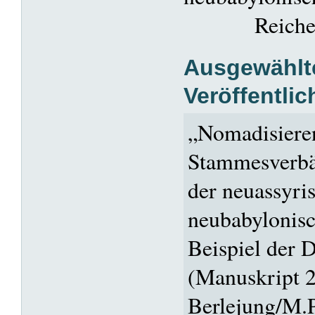
Reiches
Ausgewählt
Veröffentli
„Nomadisiere
Stammesverbä
der neuassyri
neubabylonisc
Beispiel der
(Manuskript 29
Berlejung/M.P