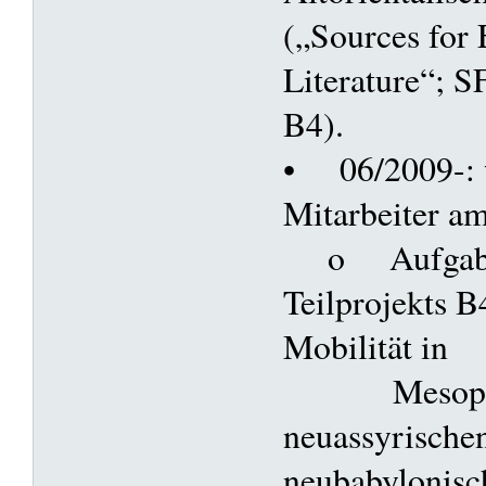
(„Sources for
Literature“; S
B4).
• 06/2009-: w
Mitarbeiter a
o Aufgabe: 
Teilprojekts 
Mobilität in
Mesopotami
neuassyrische
neubabylonisc