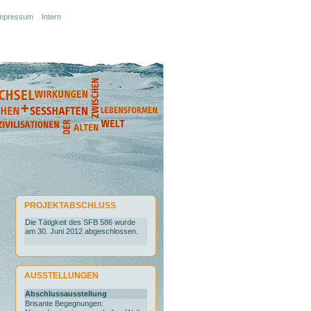
mpressum
Intern
PROJEKTABSCHLUSS
Die Tätigkeit des SFB 586 wurde
am 30. Juni 2012 abgeschlossen.
AUSSTELLUNGEN
Abschlussausstellung
Brisante Begegnungen: