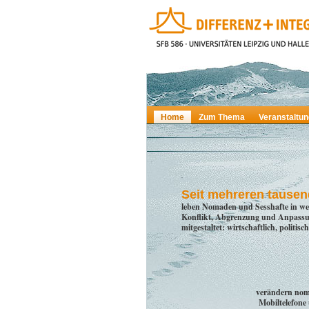
Home
Zum Thema
Veranstaltu
Seit mehreren tausen
leben Nomaden und Sesshafte in wei
Konflikt, Abgrenzung und Anpassung
mitgestaltet: wirtschaftlich, politisc
verändern nom
Mobiltelefone