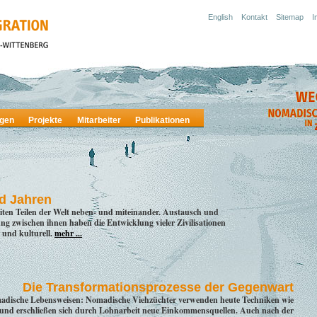
English
Kontakt
Sitemap
I
ngen
Projekte
Mitarbeiter
Publikationen
d Jahren
ten Teilen der Welt neben- und miteinander. Austausch und
 zwischen ihnen haben die Entwicklung vieler Zivilisationen
h und kulturell.
mehr ...
Die Transformationsprozesse der Gegenwart
adische Lebensweisen: Nomadische Viehzüchter verwenden heute Techniken wie
 und erschließen sich durch Lohnarbeit neue Einkommensquellen. Auch nach der